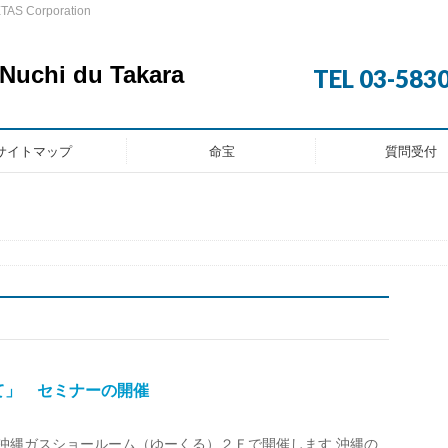
AS Corporation
chi du Takara
TEL 03-583
サイトマップ
命宝
質問受付
て」 セミナーの開催
火） 沖縄ガスショールーム（ゆーくる）２Ｆで開催します 沖縄の