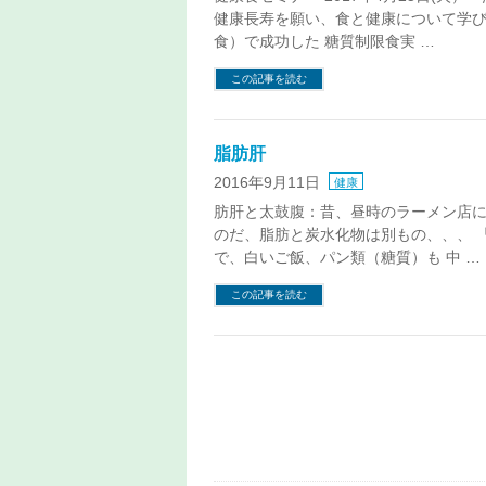
健康長寿を願い、食と健康について学び
食）で成功した 糖質制限食実 …
この記事を読む
脂肪肝
2016年9月11日
健康
肪肝と太鼓腹：昔、昼時のラーメン店に
のだ、脂肪と炭水化物は別もの、、、 
で、白いご飯、パン類（糖質）も 中 …
この記事を読む