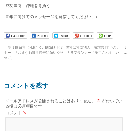
成功事例、沖縄を背負う
青年に向けてのメッセージを発信してください。）
Facebook
Hatena
twitter
Google+
LINE
←
第１回命宝（Nuchi du Takara)セミ
弊社は社団法人 環境共創ｲﾆｼｱﾁﾌﾞ Ｚ
ナー 「おきなわ健康長寿に願いを込
ＥＢプランナーに認定されました
→
めて」
コメントを残す
メールアドレスが公開されることはありません。
※
が付いてい
る欄は必須項目です
コメント
※