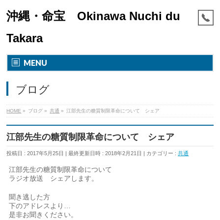
沖縄・命宝 Okinawa Nuchi du
Takara
MENU
ブログ
HOME
»
ブログ
»
共通
»
江部先生の糖質制限革命について シェア
江部先生の糖質制限革命について シェア
投稿日 : 2017年5月25日
最終更新日時 : 2018年2月21日
カテゴリー :
共通
江部先生の糖質制限革命について
ラジオ放送 シェアします。
聞き逃した方
下のアドレスより
…
是非お聞きください。