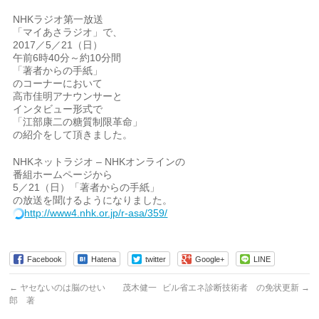
NHKラジオ第一放送
「マイあさラジオ」で、
2017／5／21（日）
午前6時40分～約10分間
「著者からの手紙」
のコーナーにおいて
高市佳明アナウンサーと
インタビュー形式で
「江部康二の糖質制限革命」
の紹介をして頂きました。
NHKネットラジオ – NHKオンラインの
番組ホームページから
5／21（日）「著者からの手紙」
の放送を聞けるようになりました。
http://www4.nhk.or.jp/r-asa/359/
Facebook
Hatena
twitter
Google+
LINE
←
ヤセないのは脳のせい 茂木健一
ビル省エネ診断技術者 の免状更新
→
郎 著