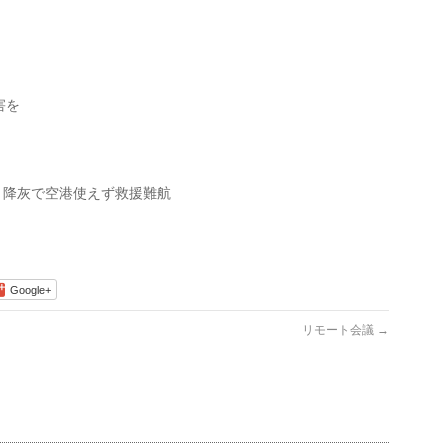
害を
Google+
リモート会議
→