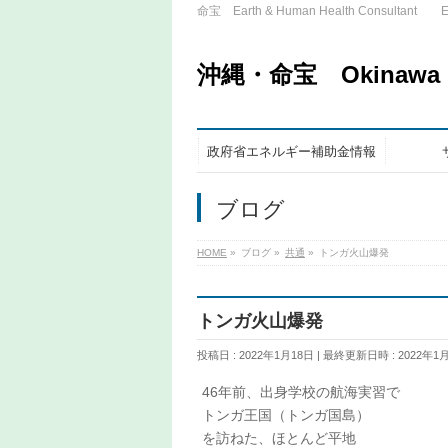
命宝 Earth & Human Health Consultant ET
沖縄・命宝 Okinawa Nu
政府省エネルギー補助金情報
ブログ
HOME
»
ブログ
»
共通
»
トンガ火山爆発
トンガ火山爆発
投稿日 : 2022年1月18日
最終更新日時 : 2022年1
46年前、出身学校の航海実習で
トンガ王国（トンガ国島）
を訪ねた、ほとんど平地