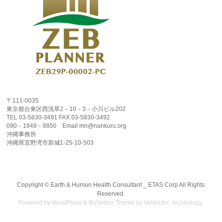
〒111-0035
東京都台東区西浅草2－10－3－小川ビル202
TEL 03-5830-3491 FAX 03-5830-3492
090－1949－8850 Email mn@nankuru.org
沖縄事務所
沖縄県宜野湾市新城1-25-10-503
Copyright ©
Earth & Humun Health Consultant _ ETAS Corp
All Rights
Reserved.
Powered by
WordPress
&
BizVektor Theme
by
Vektor,Inc.
technology.