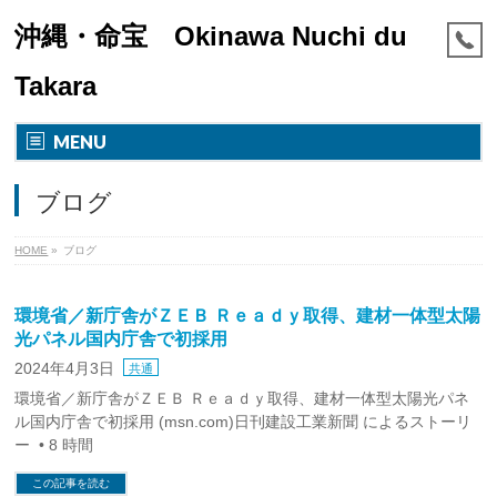
沖縄・命宝 Okinawa Nuchi du
Takara
MENU
ブログ
HOME
»
ブログ
環境省／新庁舎がＺＥＢ Ｒｅａｄｙ取得、建材一体型太陽
光パネル国内庁舎で初採用
2024年4月3日
共通
環境省／新庁舎がＺＥＢ Ｒｅａｄｙ取得、建材一体型太陽光パネ
ル国内庁舎で初採用 (msn.com)日刊建設工業新聞 によるストーリ
ー • 8 時間
この記事を読む